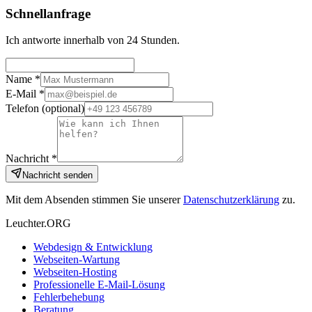
Schnellanfrage
Ich antworte innerhalb von 24 Stunden.
Name *
E-Mail *
Telefon
(optional)
Nachricht *
Nachricht senden
Mit dem Absenden stimmen Sie unserer
Datenschutzerklärung
zu.
Leuchter.ORG
Webdesign & Entwicklung
Webseiten-Wartung
Webseiten-Hosting
Professionelle E-Mail-Lösung
Fehlerbehebung
Beratung