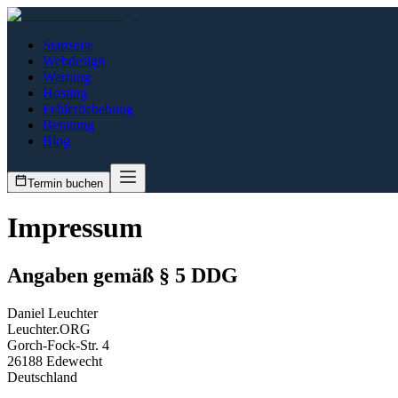
Startseite
Webdesign
Wartung
Hosting
Fehlerbehebung
Beratung
Blog
Termin buchen
Impressum
Angaben gemäß § 5 DDG
Daniel Leuchter
Leuchter.ORG
Gorch-Fock-Str. 4
26188 Edewecht
Deutschland