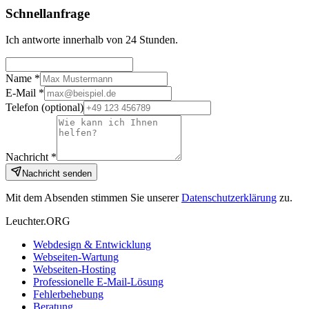
Schnellanfrage
Ich antworte innerhalb von 24 Stunden.
Name *
E-Mail *
Telefon
(optional)
Nachricht *
Nachricht senden
Mit dem Absenden stimmen Sie unserer
Datenschutzerklärung
zu.
Leuchter.ORG
Webdesign & Entwicklung
Webseiten-Wartung
Webseiten-Hosting
Professionelle E-Mail-Lösung
Fehlerbehebung
Beratung