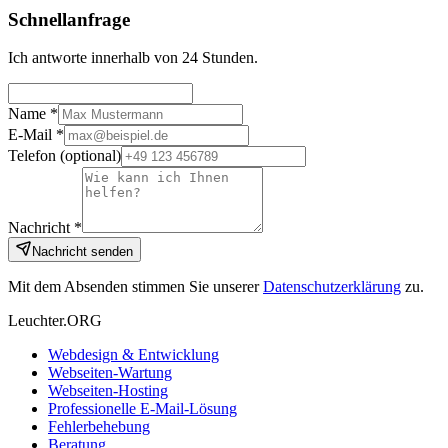
Schnellanfrage
Ich antworte innerhalb von 24 Stunden.
Name *
E-Mail *
Telefon
(optional)
Nachricht *
Nachricht senden
Mit dem Absenden stimmen Sie unserer
Datenschutzerklärung
zu.
Leuchter.ORG
Webdesign & Entwicklung
Webseiten-Wartung
Webseiten-Hosting
Professionelle E-Mail-Lösung
Fehlerbehebung
Beratung