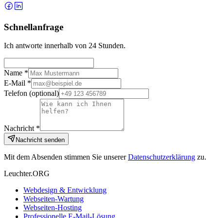
Schnellanfrage
Ich antworte innerhalb von 24 Stunden.
Name *
E-Mail *
Telefon
(optional)
Nachricht *
Nachricht senden
Mit dem Absenden stimmen Sie unserer
Datenschutzerklärung
zu.
Leuchter.ORG
Webdesign & Entwicklung
Webseiten-Wartung
Webseiten-Hosting
Professionelle E-Mail-Lösung