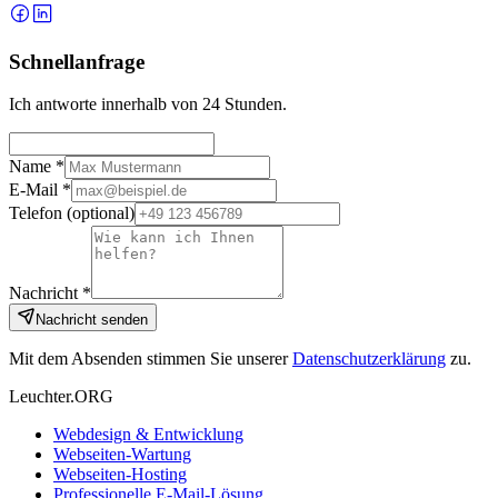
Schnellanfrage
Ich antworte innerhalb von 24 Stunden.
Name *
E-Mail *
Telefon
(optional)
Nachricht *
Nachricht senden
Mit dem Absenden stimmen Sie unserer
Datenschutzerklärung
zu.
Leuchter.ORG
Webdesign & Entwicklung
Webseiten-Wartung
Webseiten-Hosting
Professionelle E-Mail-Lösung