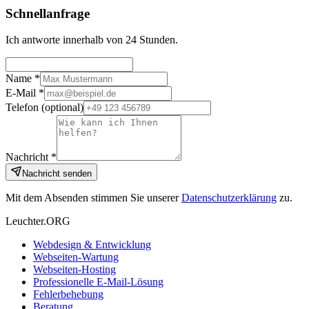
Schnellanfrage
Ich antworte innerhalb von 24 Stunden.
Name *
E-Mail *
Telefon
(optional)
Nachricht *
Nachricht senden
Mit dem Absenden stimmen Sie unserer
Datenschutzerklärung
zu.
Leuchter.ORG
Webdesign & Entwicklung
Webseiten-Wartung
Webseiten-Hosting
Professionelle E-Mail-Lösung
Fehlerbehebung
Beratung