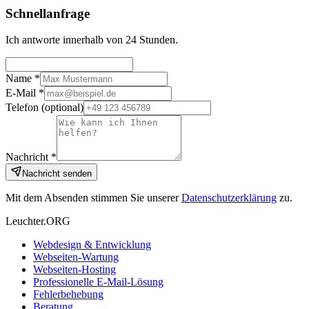
Schnellanfrage
Ich antworte innerhalb von 24 Stunden.
Name *
E-Mail *
Telefon
(optional)
Nachricht *
Nachricht senden
Mit dem Absenden stimmen Sie unserer
Datenschutzerklärung
zu.
Leuchter.ORG
Webdesign & Entwicklung
Webseiten-Wartung
Webseiten-Hosting
Professionelle E-Mail-Lösung
Fehlerbehebung
Beratung