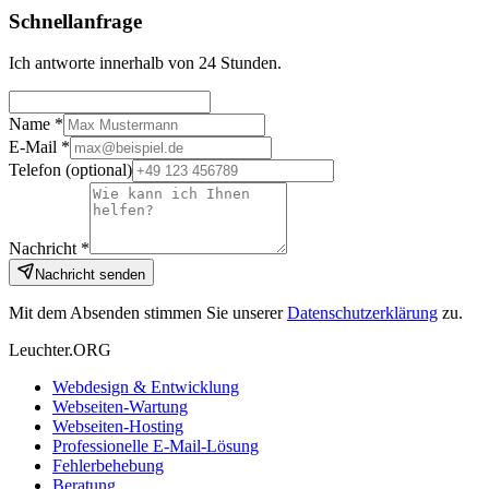
Schnellanfrage
Ich antworte innerhalb von 24 Stunden.
Name *
E-Mail *
Telefon
(optional)
Nachricht *
Nachricht senden
Mit dem Absenden stimmen Sie unserer
Datenschutzerklärung
zu.
Leuchter.ORG
Webdesign & Entwicklung
Webseiten-Wartung
Webseiten-Hosting
Professionelle E-Mail-Lösung
Fehlerbehebung
Beratung