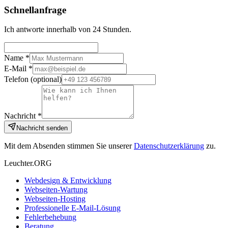
Schnellanfrage
Ich antworte innerhalb von 24 Stunden.
Name *
E-Mail *
Telefon
(optional)
Nachricht *
Nachricht senden
Mit dem Absenden stimmen Sie unserer
Datenschutzerklärung
zu.
Leuchter.ORG
Webdesign & Entwicklung
Webseiten-Wartung
Webseiten-Hosting
Professionelle E-Mail-Lösung
Fehlerbehebung
Beratung