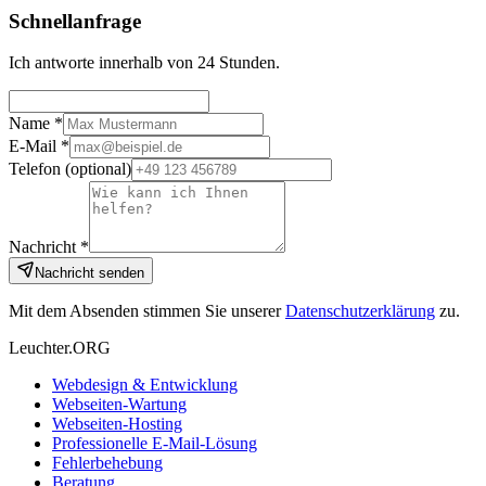
Schnellanfrage
Ich antworte innerhalb von 24 Stunden.
Name *
E-Mail *
Telefon
(optional)
Nachricht *
Nachricht senden
Mit dem Absenden stimmen Sie unserer
Datenschutzerklärung
zu.
Leuchter.ORG
Webdesign & Entwicklung
Webseiten-Wartung
Webseiten-Hosting
Professionelle E-Mail-Lösung
Fehlerbehebung
Beratung