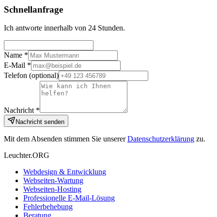
Schnellanfrage
Ich antworte innerhalb von 24 Stunden.
Name *
E-Mail *
Telefon
(optional)
Nachricht *
Nachricht senden
Mit dem Absenden stimmen Sie unserer
Datenschutzerklärung
zu.
Leuchter.ORG
Webdesign & Entwicklung
Webseiten-Wartung
Webseiten-Hosting
Professionelle E-Mail-Lösung
Fehlerbehebung
Beratung