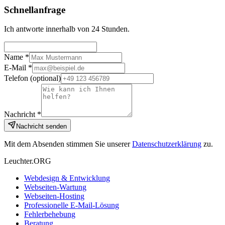
Schnellanfrage
Ich antworte innerhalb von 24 Stunden.
Name *
E-Mail *
Telefon
(optional)
Nachricht *
Nachricht senden
Mit dem Absenden stimmen Sie unserer
Datenschutzerklärung
zu.
Leuchter.ORG
Webdesign & Entwicklung
Webseiten-Wartung
Webseiten-Hosting
Professionelle E-Mail-Lösung
Fehlerbehebung
Beratung