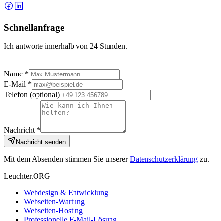
Schnellanfrage
Ich antworte innerhalb von 24 Stunden.
Name *
E-Mail *
Telefon
(optional)
Nachricht *
Nachricht senden
Mit dem Absenden stimmen Sie unserer
Datenschutzerklärung
zu.
Leuchter.ORG
Webdesign & Entwicklung
Webseiten-Wartung
Webseiten-Hosting
Professionelle E-Mail-Lösung