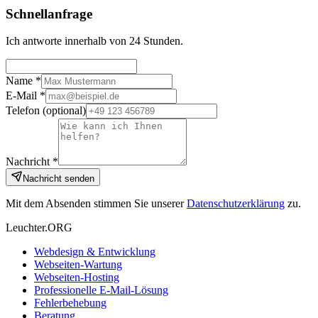
Schnellanfrage
Ich antworte innerhalb von 24 Stunden.
Name *
E-Mail *
Telefon
(optional)
Nachricht *
Nachricht senden
Mit dem Absenden stimmen Sie unserer
Datenschutzerklärung
zu.
Leuchter.ORG
Webdesign & Entwicklung
Webseiten-Wartung
Webseiten-Hosting
Professionelle E-Mail-Lösung
Fehlerbehebung
Beratung