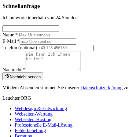
Schnellanfrage
Ich antworte innerhalb von 24 Stunden.
Name *
E-Mail *
Telefon
(optional)
Nachricht *
Nachricht senden
Mit dem Absenden stimmen Sie unserer
Datenschutzerklärung
zu.
Leuchter.ORG
Webdesign & Entwicklung
Webseiten-Wartung
Webseiten-Hosting
Professionelle E-Mail-Lösung
Fehlerbehebung
Beratung